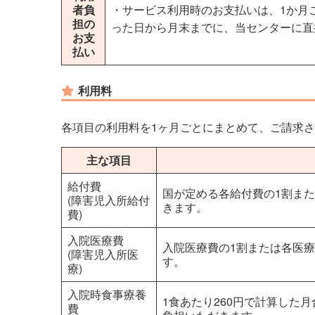
者負
・サービス利用時のお支払いは、1か月
担の
った日から月末までに、当センターに直
お支
払い
利用料
各項目の利用料を1ヶ月ごとにまとめて、ご請求
主な項目
給付費
国が定める各給付費の1割ま
(障害児入所給付
きます。
費)
入院医療費
入院医療費の1割または各医
(障害児入所医
す。
療)
入院時食事療養
1食あたり260円で計算した
費