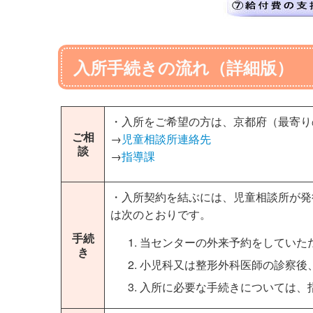
入所手続きの流れ（詳細版）
・入所をご希望の方は、京都府（最寄り
ご相
→
児童相談所連絡先
談
→
指導課
・入所契約を結ぶには、児童相談所が発
は次のとおりです。
手続
1. 当センターの外来予約をしていた
き
2. 小児科又は整形外科医師の診察
3. 入所に必要な手続きについては