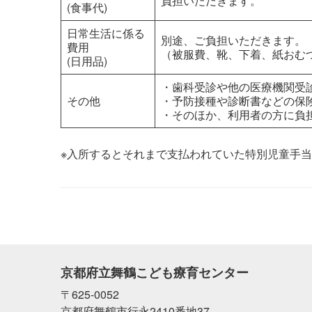
負担いただきます。
(食事代)
日常生活に係る
別途、ご負担いただきます。
費用
（被服費、靴、下着、紙おむ
(日用品)
・歯科受診や他の医療機関受
その他
・予防接種や診断書などの保
・そのほか、利用者の方に負
※入所するとそれまで支払われていた特別児童手
京都府立舞鶴こども療育センター
〒625-0052
京都府舞鶴市行永2410番地37