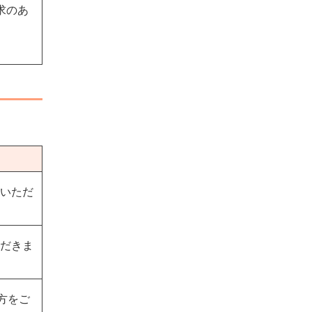
求のあ
担いただ
ただきま
方をご