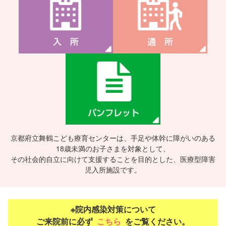
在宅・地域支援
地域への支援活動
短期入所のご案内
所長紹介
理念と支援方針
京都府立舞鶴こども療育センターは、手足や体幹に障がいのある
18歳未満のお子さまを対象として、
個人情報について
その社会的自立に向けて支援することを目的とした、医療型障害
児入所施設です。
沿革
Q&A(よくある質問)
※院内感染対策について
ご来院前に必ず
こちら
をご覧ください。